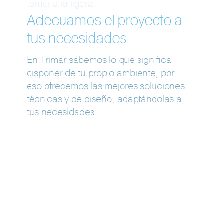
tomar a la ligera.
Adecuamos el proyecto a
Ven a crear el tuyo
tus necesidades
En Trimar sabemos lo que significa
disponer de tu propio ambiente, por
eso ofrecemos las mejores soluciones,
técnicas y de diseño, adaptándolas a
tus necesidades.
¿Nos explicas tu proyecto?