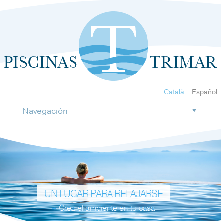
Català
Español
Navegación
▼
UN LUGAR PARA RELAJARSE
+ Crea el ambiente en tu casa